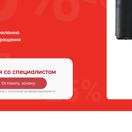
 желанию
бращения
я со специалистом
Оставить заявку
есь c
политикой конфиденциальности